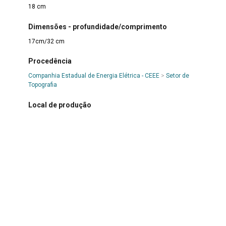
18 cm
Dimensões - profundidade/comprimento
17cm/32 cm
Procedência
Companhia Estadual de Energia Elétrica - CEEE
>
Setor de
Topografia
Local de produção
Estados Unidos - USA
Autoria/Produtor
Fabricação Fairchild Camera and Instrument Coporation
Materialidade
Couro
|
Metal
|
Plástico
|
Vidro
Modo de aquisição
Doação