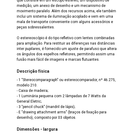
que consiste em um escopo estéreo, um dispositivo de
medição, um anexo de desenho e um mecanismo de
movimento paralelo. Além dos recursos acima, ele também
inclui um sistema de iluminação acoplado e vem em uma
mala de transporte conveniente com alguns acessórios e
peças sobressalentes.
O estereoscópio é do tipo refletivo com lentes combinadas
para ampliação. Para restituir as diferenças nas distâncias
inter pupilares, é fornecido um ajuste de parafuso que altera
os ângulos dos espelhos refletores, permitindo assim uma
fusão mais fácil de imagens e marcas flutuantes.
Descrição física
- 1 "Stereocomparagraph" ou estereocomparador, nº 46.275,
modelo 210.
- Caixa de madeira;
- 1 Luminária pequena com 2 lâmpadas de 7 Watts da
General Eletric;
- 3 "pencil chuck" (mandril de lápis);
- E "drawing attachment arms" (braços de fixação para
desenho), composto por 03 objetos.
Dimensões - largura