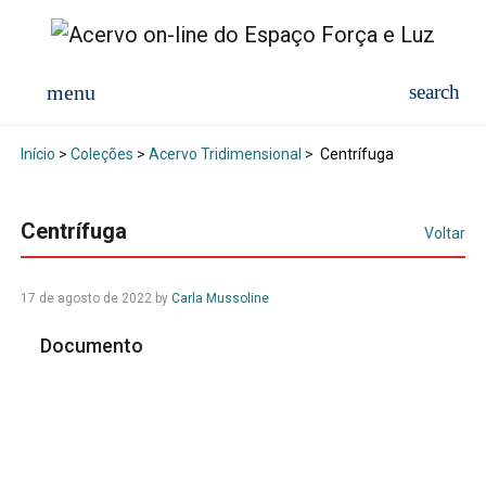
Início
>
Coleções
>
Acervo Tridimensional
>
Centrífuga
Centrífuga
Voltar
17 de agosto de 2022
by
Carla Mussoline
Documento