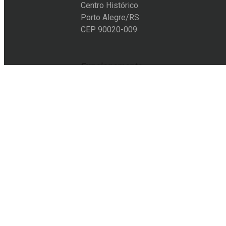
Centro Histórico
Porto Alegre/RS
CEP 90020-009
Funcionamento
Segunda a sexta-feira:
10h às 19h
Sábado:
11h às 18h
Entre em contato
+55 51 3228-6012
+55 51 9105-8501
acervo@eflcultural.org.br
contato@eflcultural.org.br