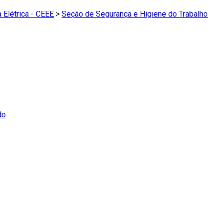
 Elétrica - CEEE
>
Seção de Segurança e Higiene do Trabalho
do