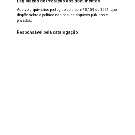
Legislação de Proteção aos documentos
Acervo arquivístico protegido pela Lei nº 8.159 de 1991, que
dispõe sobre a política nacional de arquivos públicos e
privados.
Responsável pela catalogação
Carla Mussoline
Data da catalogação
16 de janeiro de 2023
Itens relacionados a este
Acervo Documental
Documentos relacionados