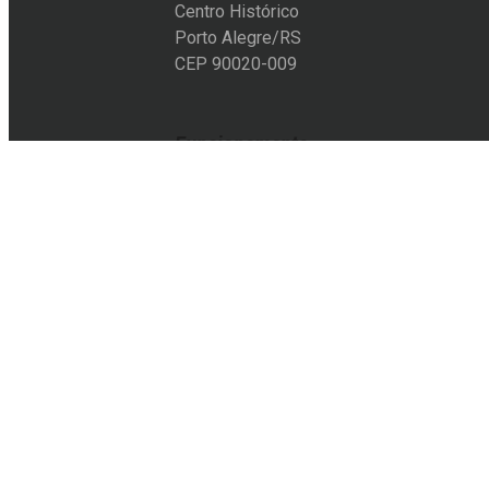
Centro Histórico
Porto Alegre/RS
CEP 90020-009
Funcionamento
Segunda a sexta-feira:
10h às 19h
Sábado:
11h às 18h
Entre em contato
+55 51 3228-6012
+55 51 9105-8501
acervo@eflcultural.org.br
contato@eflcultural.org.br