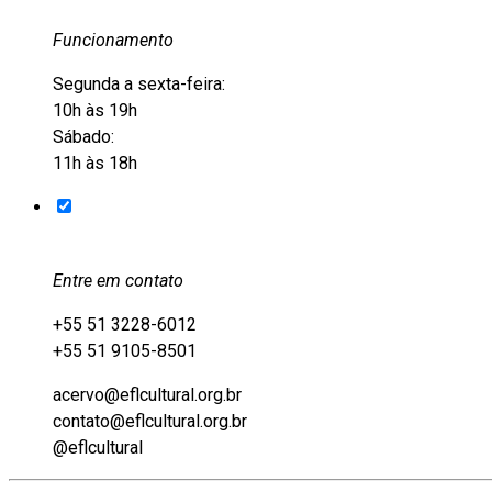
Funcionamento
Segunda a sexta-feira:
10h às 19h
Sábado:
11h às 18h
Entre em contato
+55 51 3228-6012
+55 51 9105-8501
acervo@eflcultural.org.br
contato@eflcultural.org.br
@eflcultural