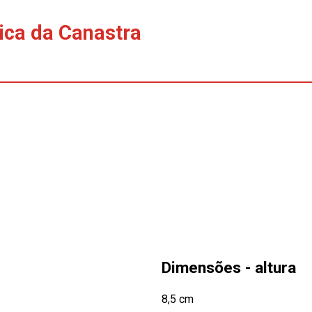
rica da Canastra
Dimensões - altura
8,5 cm