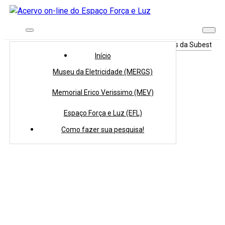
Início
>
Coleções
>
Acervo Audiovisual
>
Fotografias da Subestação
Início
Museu da Eletricidade (MERGS)
Memorial Erico Verissimo (MEV)
Espaço Força e Luz (EFL)
Como fazer sua pesquisa!