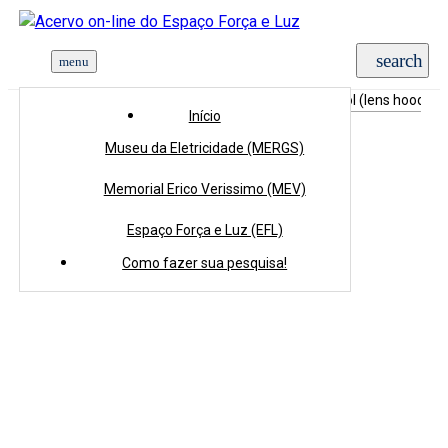
Início
>
Coleções
>
Acervo Tridimensional
>
Para-sol (lens hood) N
Início
Museu da Eletricidade (MERGS)
Memorial Erico Verissimo (MEV)
Espaço Força e Luz (EFL)
Como fazer sua pesquisa!