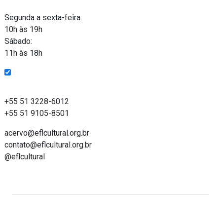
Funcionamento
Segunda a sexta-feira:
10h às 19h
Sábado:
11h às 18h
Entre em contato
+55 51 3228-6012
+55 51 9105-8501
acervo@eflcultural.org.br
contato@eflcultural.org.br
@eflcultural
Acervo on-line do Espaço Força e Luz