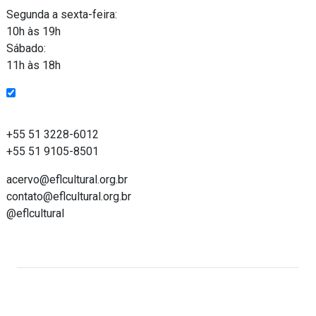
Segunda a sexta-feira:
10h às 19h
Sábado:
11h às 18h
Entre em contato
+55 51 3228-6012
+55 51 9105-8501
acervo@eflcultural.org.br
contato@eflcultural.org.br
@eflcultural
Acervo on-line do Espaço Força e Luz