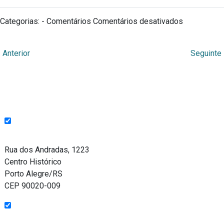
em
Categorias: - Comentários
Comentários desativados
Título
←
Anterior
Seguinte
Endereço
Rua dos Andradas, 1223
Centro Histórico
Porto Alegre/RS
CEP 90020-009
Funcionamento