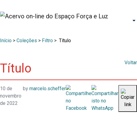
Início
>
Coleções
>
Filtro
>
Título
Voltar
Título
10 de
by
marcelo.scheffer
novembro
de 2022