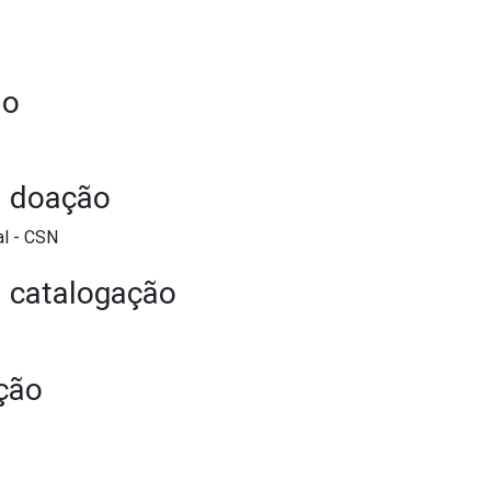
ão
a doação
al - CSN
 catalogação
ção