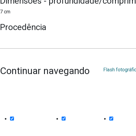
Dimensões - profundidade/comprim
7 cm
Procedência
Continuar navegando
Flash fotográf
Endereço
Funcionamento
Entre em co