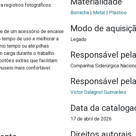
Materialidade
 registros fotográficos.
Borracha
|
Metal
|
Plástico
Modo de aquisiç
-se de um acessório de encaixe
o tempo de uso e melhorar a
Legado
mo tempo ou até pilhas
Responsável pel
carga durante o trabalho.
botões extras que facilitam
Companhia Siderúrgica Nacion
nuseio mais confortável.
Responsável pela
Victor Dalagnol Guimarães
Data da cataloga
17 de abril de 2026
Direitos autorais