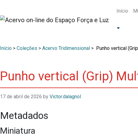
Início
Mu
Início
>
Coleções
>
Acervo Tridimensional
>
Punho vertical (Gr
Punho vertical (Grip) Mu
17 de abril de 2026
by
Victor.dalagnol
Metadados
Miniatura