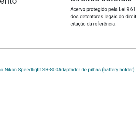
ento
Acervo protegido pela Lei 9.6
dos detentores legais do direit
citação da referência.
ico Nikon Speedlight SB-800
Adaptador de pilhas (battery holder
ntato