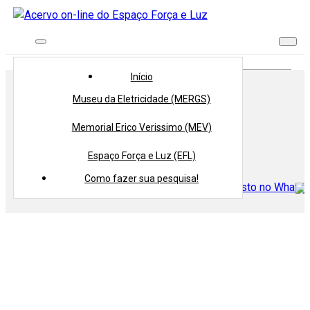
Início
> Tipologia >
Catálogo
Início
Museu da Eletricidade (MERGS)
Tipologia:
Catálogo
Memorial Erico Verissimo (MEV)
Voltar
Espaço Força e Luz (EFL)
Compartilhe
Como fazer sua pesquisa!