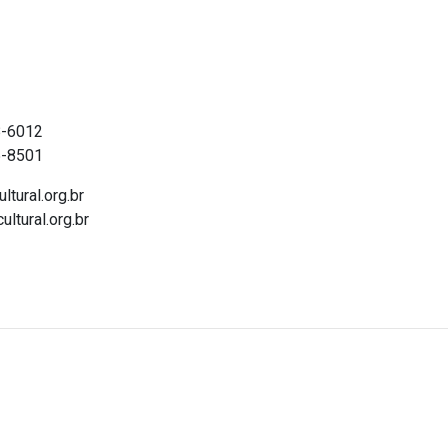
ntato
8-6012
5-8501
ltural.org.br
ultural.org.br