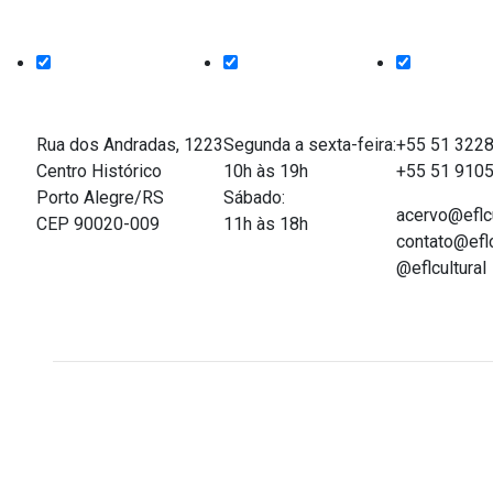
Endereço
Funcionamento
Entre em co
Rua dos Andradas, 1223
Segunda a sexta-feira:
+55 51 322
Centro Histórico
10h às 19h
+55 51 910
Porto Alegre/RS
Sábado:
acervo@eflcu
CEP 90020-009
11h às 18h
contato@eflc
@eflcultural
Acervo on-line do Espaço Força e Luz