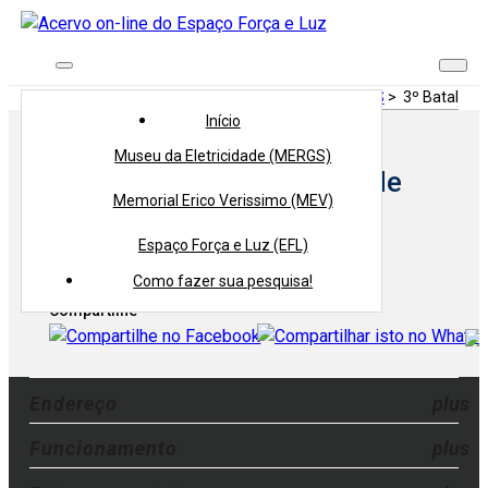
Início
> Procedência >
Comando Militar do Sul - CMS
>
3º Batalhão
Início
Museu da Eletricidade (MERGS)
Procedência:
3º Batalhão de
Memorial Erico Verissimo (MEV)
Comunicações
Espaço Força e Luz (EFL)
Voltar
Como fazer sua pesquisa!
Compartilhe
Endereço
Funcionamento