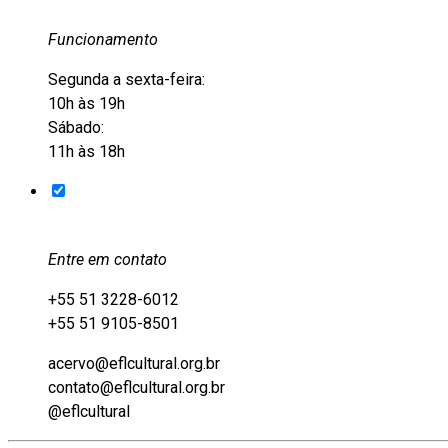
Funcionamento
Segunda a sexta-feira:
10h às 19h
Sábado:
11h às 18h
Entre em contato
+55 51 3228-6012
+55 51 9105-8501
acervo@eflcultural.org.br
contato@eflcultural.org.br
@eflcultural