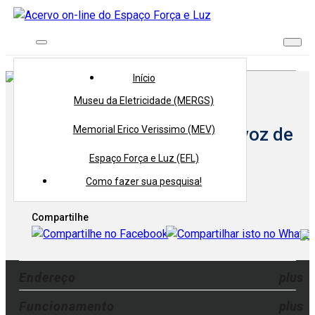
Início
> Exposições >
Exposição "A voz de Erico"
Início
Museu da Eletricidade (MERGS)
Memorial Erico Verissimo (MEV)
Exposições:
Exposição "A voz de
Erico"
Espaço Força e Luz (EFL)
Como fazer sua pesquisa!
Voltar
Compartilhe
Endereço
Funcionamento