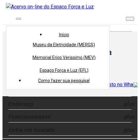
Início
> Autor >
Paulo Cesar Teixeira
Início
Museu da Eletricidade (MERGS)
Autor:
Paulo Cesar Teixeira
Memorial Erico Verissimo (MEV)
Voltar
Espaço Força e Luz (EFL)
Compartilhe
Como fazer sua pesquisa!
Endereço
Funcionamento
Entre em contato