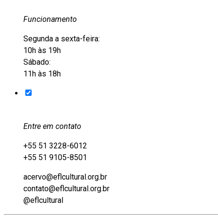
Funcionamento
Segunda a sexta-feira:
10h às 19h
Sábado:
11h às 18h
Entre em contato
+55 51 3228-6012
+55 51 9105-8501
acervo@eflcultural.org.br
contato@eflcultural.org.br
@eflcultural